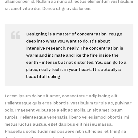
ullamcorper id. Nullam ac nunc at lectus elementum vestibulum
sit amet vitae dui. Donec ut gravida lorem.
Designing is a matter of concentration. You go
deep into what you want to do. It’s about
intensive research, really. The concentration is
warm and intimate and like the fire inside the
earth – intense but not distorted. You can go to a
place, really feel it in your heart. It’s actually a
beautiful feeling.
Lorem ipsum dolor sit amet, consectetur adipiscing elit.
Pellentesque quis eros lobortis, vestibulum turpis ac, pulvinar
odio. Praesent vulputate a elit ac mollis. In sit amet ipsum
turpis. Pellentesque venenatis, libero vel euismod lobortis, mi
metus luctus augue, eget dapibus elit nisi eu massa.
Phasellus sollicitudin nisl posuere nibh ultricies, et fringilla