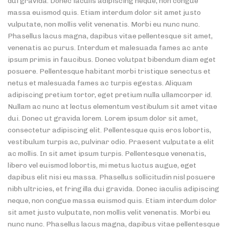
dui gravida. Donec iaculis adipiscing neque, non congue
massa euismod quis. Etiam interdum dolor sit amet justo
vulputate, non mollis velit venenatis. Morbi eu nunc nunc.
Phasellus lacus magna, dapibus vitae pellentesque sit amet,
venenatis ac purus. Interdum et malesuada fames ac ante
ipsum primis in faucibus. Donec volutpat bibendum diam eget
posuere. Pellentesque habitant morbi tristique senectus et
netus et malesuada fames ac turpis egestas. Aliquam
adipiscing pretium tortor, eget pretium nulla ullamcorper id.
Nullam ac nunc at lectus elementum vestibulum sit amet vitae
dui. Donec ut gravida lorem. Lorem ipsum dolor sit amet,
consectetur adipiscing elit. Pellentesque quis eros lobortis,
vestibulum turpis ac, pulvinar odio. Praesent vulputate a elit
ac mollis. In sit amet ipsum turpis. Pellentesque venenatis,
libero vel euismod lobortis, mi metus luctus augue, eget
dapibus elit nisi eu massa. Phasellus sollicitudin nisl posuere
nibh ultricies, et fringilla dui gravida. Donec iaculis adipiscing
neque, non congue massa euismod quis. Etiam interdum dolor
sit amet justo vulputate, non mollis velit venenatis. Morbi eu
nunc nunc. Phasellus lacus magna, dapibus vitae pellentesque