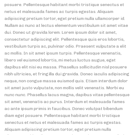
posuere. Pellentesque habitant morbi tristique senectus et
netus et malesuada fames ac turpis egestas. Aliquam
adipiscing pretium tortor, eget pretium nulla ullamcorper id.
Nullam ac nunc at lectus elementum vestibulum sit amet vitae
dui. Donec ut gravida lorem. Lorem ipsum dolor sit amet,
consectetur adipiscing elit. Pellentesque quis eros lobortis,
vestibulum turpis ac, pulvinar odio. Praesent vulputate a elit
ac mollis. In sit amet ipsum turpis. Pellentesque venenatis,
libero vel euismod lobortis, mi metus luctus augue, eget
dapibus elit nisi eu massa. Phasellus sollicitudin nisl posuere
nibh ultricies, et fringilla dui gravida. Donec iaculis adipiscing
neque, non congue massa euismod quis. Etiam interdum dolor
sit amet justo vulputate, non mollis velit venenatis. Morbi eu
nunc nunc. Phasellus lacus magna, dapibus vitae pellentesque
sit amet, venenatis ac purus. Interdum et malesuada fames
ac ante ipsum primis in faucibus. Donec volutpat bibendum
diam eget posuere. Pellentesque habitant morbi tristique
senectus et netus et malesuada fames ac turpis egestas.
Aliquam adipiscing pretium tortor, eget pretium nulla