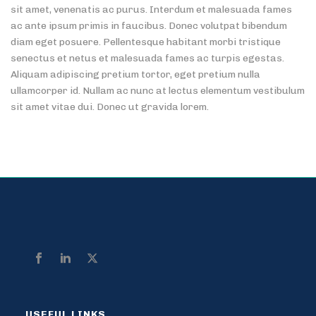
sit amet, venenatis ac purus. Interdum et malesuada fames
ac ante ipsum primis in faucibus. Donec volutpat bibendum
diam eget posuere. Pellentesque habitant morbi tristique
senectus et netus et malesuada fames ac turpis egestas.
Aliquam adipiscing pretium tortor, eget pretium nulla
ullamcorper id. Nullam ac nunc at lectus elementum vestibulum
sit amet vitae dui. Donec ut gravida lorem.
USEFUL LINKS